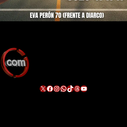
X
Facebook
Instagram
WhatsApp
TikTok
Threads
YouTube