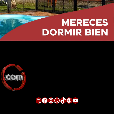
X
Facebook
Instagram
WhatsApp
TikTok
Threads
YouTube