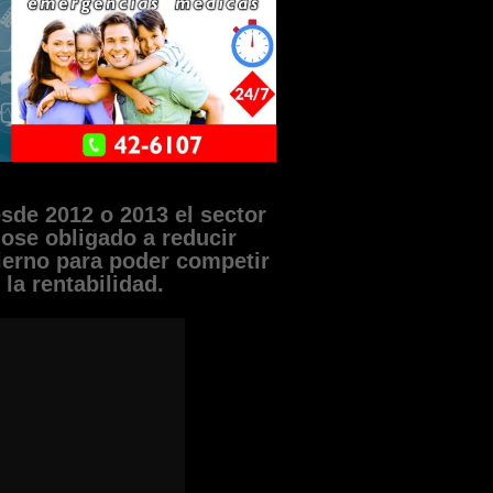
de 2012 o 2013 el sector
dose obligado a reducir
ierno para poder competir
la rentabilidad.