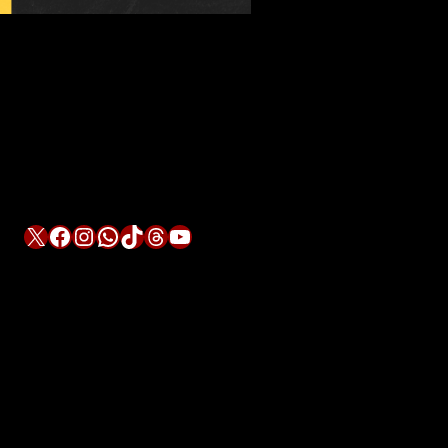
X
Facebook
Instagram
WhatsApp
TikTok
Threads
YouTube