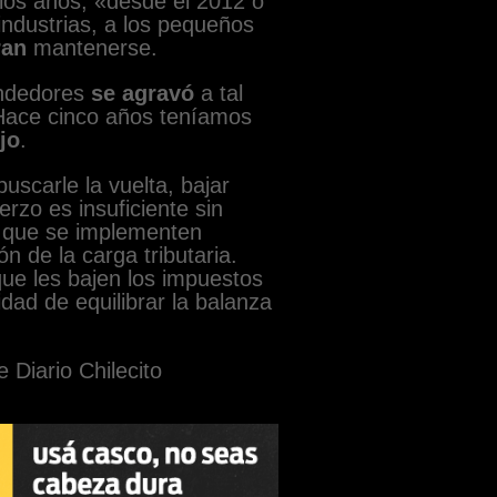
os años, «desde el 2012 o
industrias, a los pequeños
ran
mantenerse.
endedores
se agravó
a tal
Hace cinco años teníamos
jo
.
buscarle la vuelta, bajar
rzo es insuficiente sin
 que se implementen
 de la carga tributaria.
e les bajen los impuestos
dad de equilibrar la balanza
e Diario Chilecito