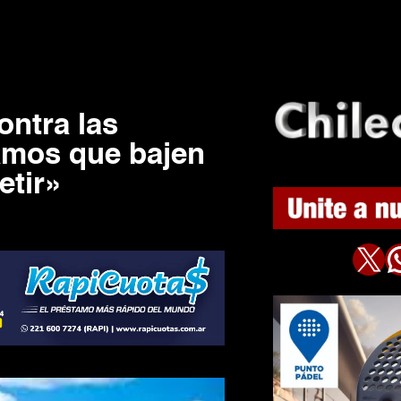
ntra las
amos que bajen
etir»
X
WhatsAp