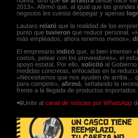
nueva, sino que
se arrastra
desde hace vari
2013». Afirmó que, al igual que las grandes 
negocios les cuesta despegar y apenas
log
Lautaro
relató
que la realidad de los empr
punto que
tuvieron
que reducir personal. «
más empleados, ahora tenemos menos»,
di
El empresario
indicó
que, si bien intentan «
costos, pelear con los proveedores», el esfue
apoyo estatal. Por ello,
solicitó
al Gobierno
medidas concretas, enfocadas en la reducción
«Necesitamos que nos ayuden de arriba… qu
para competir»,
afirmó
, señalando la necesi
frente a la llegada de productos importados.
📲Unite al
canal de noticias por WhatsApp
d