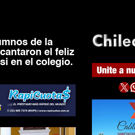
umnos de la
cantaron el feliz
i en el colegio.
X
WhatsAp