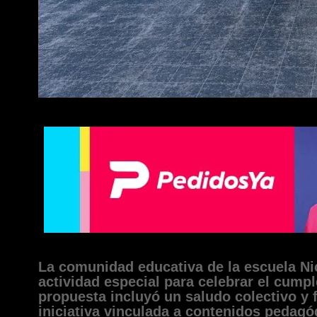
La comunidad educativa de la escuela Nic
actividad especial para celebrar el cump
propuesta incluyó un saludo colectivo y
iniciativa vinculada a contenidos pedagó