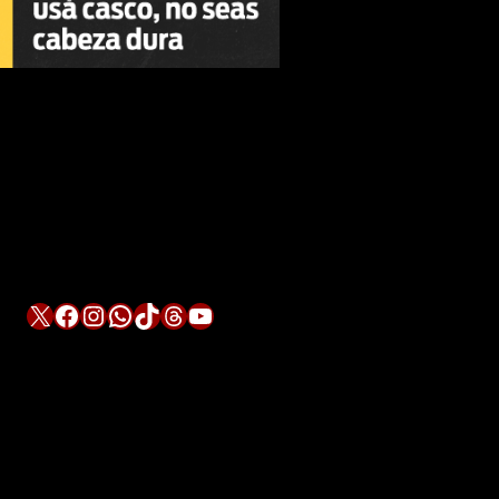
X
Facebook
Instagram
WhatsApp
TikTok
Threads
YouTube