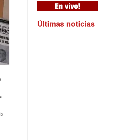
Ú
ltimas noticias
s
.
 a
lo