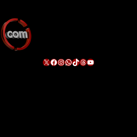
X
Facebook
Instagram
WhatsApp
TikTok
Threads
YouTube