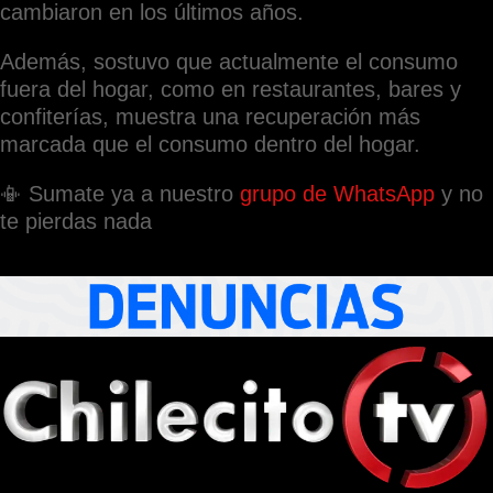
cambiaron en los últimos años.
Además, sostuvo que actualmente el consumo
fuera del hogar, como en restaurantes, bares y
confiterías, muestra una recuperación más
marcada que el consumo dentro del hogar.
📳 Sumate ya a nuestro
grupo de WhatsApp
y no
te pierdas nada