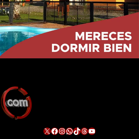
X
Facebook
Instagram
WhatsApp
TikTok
Threads
YouTube