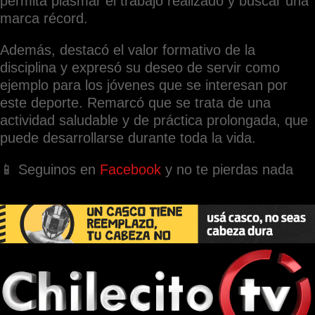
permita plasmar el trabajo realizado y buscar una
marca récord.
Además, destacó el valor formativo de la
disciplina y expresó su deseo de servir como
ejemplo para los jóvenes que se interesan por
este deporte. Remarcó que se trata de una
actividad saludable y de práctica prolongada, que
puede desarrollarse durante toda la vida.
📱 Seguinos en
Facebook
y no te pierdas nada