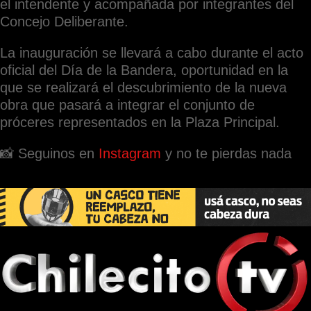
el intendente y acompañada por integrantes del
Concejo Deliberante.
La inauguración se llevará a cabo durante el acto
oficial del Día de la Bandera, oportunidad en la
que se realizará el descubrimiento de la nueva
obra que pasará a integrar el conjunto de
próceres representados en la Plaza Principal.
📸 Seguinos en
Instagram
y no te pierdas nada