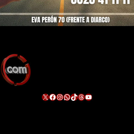
X
Facebook
Instagram
WhatsApp
TikTok
Threads
YouTube