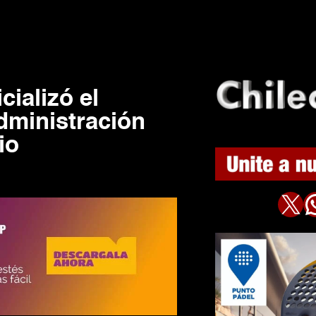
cializó el
Administración
io
X
WhatsAp