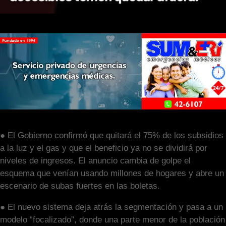
● El Gobierno confirmó que quitará el 75% de los subsidios
a la luz y el gas y que el beneficio ya no se dividirá por
niveles de ingresos. El anuncio cambia de golpe el
esquema que venían usando millones de hogares y abre un
escenario de subas fuertes en las boletas.
● El nuevo sistema deja atrás la segmentación y pasa a un
modelo “focalizado”, donde una parte menor de la población