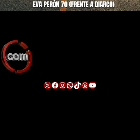
X
Facebook
Instagram
WhatsApp
TikTok
Threads
YouTube