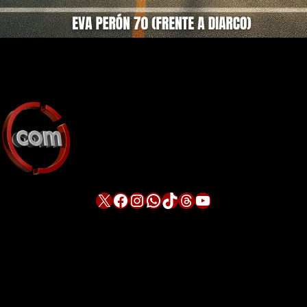
X
Facebook
Instagram
WhatsApp
TikTok
Threads
YouTube