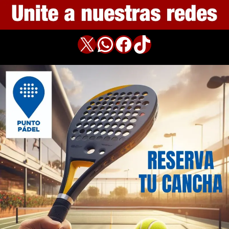
X
WhatsApp
Facebook
TikTok