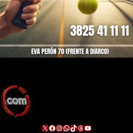
X
Facebook
Instagram
WhatsApp
TikTok
Threads
YouTube