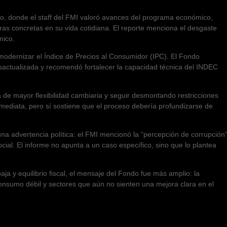
smo, donde el staff del FMI valoró avances del programa económico,
ras concretas en su vida cotidiana. El reporte menciona el desgaste
mico.
modernizar el Índice de Precios al Consumidor (IPC). El Fondo
sactualizada y recomendó fortalecer la capacidad técnica del INDEC
 de mayor flexibilidad cambiaria y seguir desmontando restricciones
inmediata, pero sí sostiene que el proceso debería profundizarse de
a advertencia política: el FMI mencionó la “percepción de corrupción
cial. El informe no apunta a un caso específico, sino que lo plantea
ja y equilibrio fiscal, el mensaje del Fondo fue más amplio: la
onsumo débil y sectores que aún no sienten una mejora clara en el