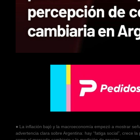
● La inflación bajó y la macroeconomía empezó a mostrar señal
advertencia clara sobre Argentina: hay “fatiga social”, crece l
como el mercado cambiario y la medición de precios.