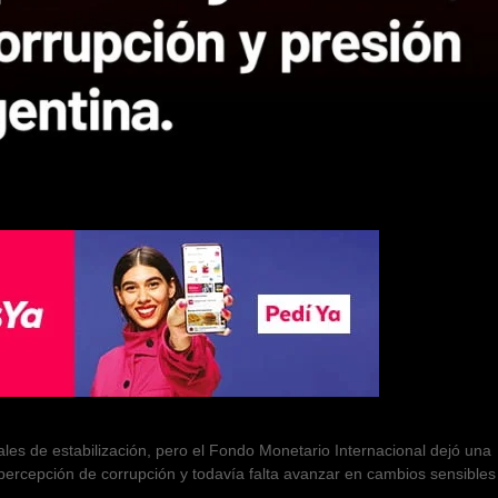
es de estabilización, pero el Fondo Monetario Internacional dejó una
a percepción de corrupción y todavía falta avanzar en cambios sensibles