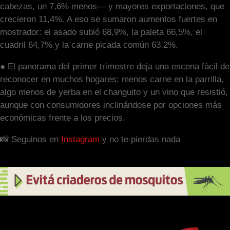
cabezas, un 7,6% menos— y mayores exportaciones, que
crecieron 11,4%. A eso se sumaron aumentos fuertes en
mostrador: el asado subió 68,9%, la paleta 66,5%, el
cuadril 64,7% y la carne picada común 63,2%.
● El panorama del primer trimestre deja una escena fácil de
reconocer en muchos hogares: menos carne en la parrilla,
algo menos de yerba en el changuito y un vino que resistió,
aunque con consumidores inclinándose por opciones más
económicas frente a los precios.
📸 Seguinos en
Instagram
y no te pierdas nada