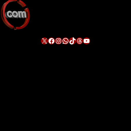
X
Facebook
Instagram
WhatsApp
TikTok
Threads
YouTube