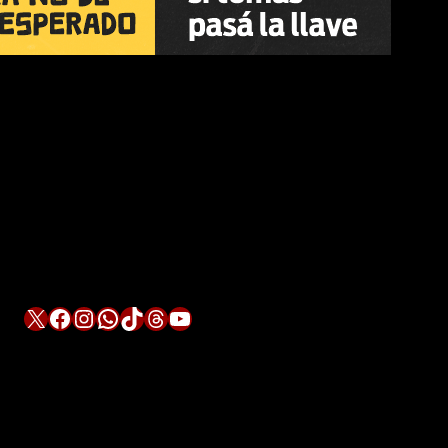
X
Facebook
Instagram
WhatsApp
TikTok
Threads
YouTube