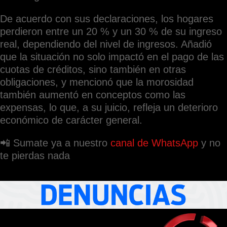
De acuerdo con sus declaraciones, los hogares
perdieron entre un 20 % y un 30 % de su ingreso
real, dependiendo del nivel de ingresos. Añadió
que la situación no solo impactó en el pago de las
cuotas de créditos, sino también en otras
obligaciones, y mencionó que la morosidad
también aumentó en conceptos como las
expensas, lo que, a su juicio, refleja un deterioro
económico de carácter general.
📲 Sumate ya a nuestro
canal de WhatsApp
y no
te pierdas nada