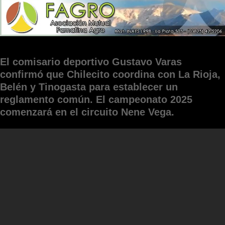
El comisario deportivo Gustavo Varas
confirmó que Chilecito coordina con La Rioja,
Belén y Tinogasta para establecer un
reglamento común. El campeonato 2025
comenzará en el circuito Nene Vega.