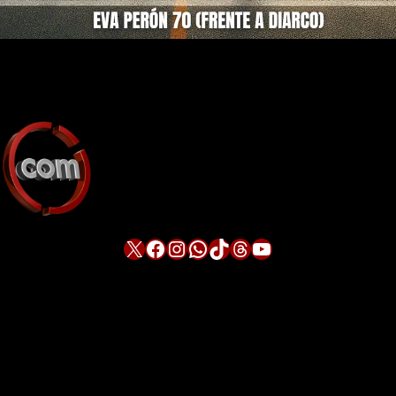
X
Facebook
Instagram
WhatsApp
TikTok
Threads
YouTube