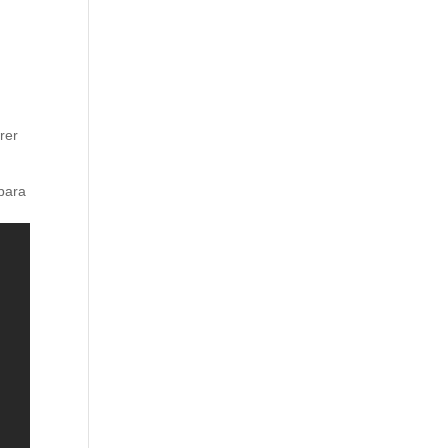
rer
 para