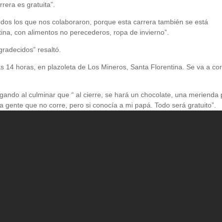
rera es gratuita”.
os los que nos colaboraron, porque esta carrera también se está
ina, con alimentos no perecederos, ropa de invierno”.
radecidos” resaltó.
s 14 horas, en plazoleta de Los Mineros, Santa Florentina. Se va a cor
gando al culminar que “ al cierre, se hará un chocolate, una merienda
a gente que no corre, pero si conocía a mi papá. Todo será gratuito”.