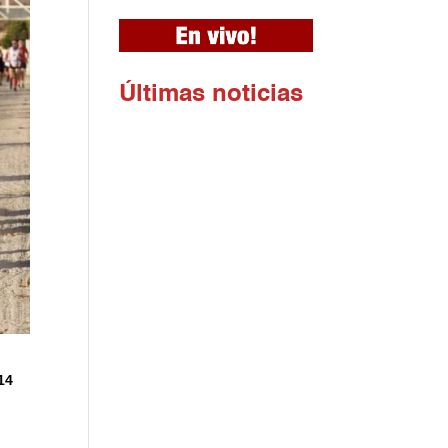
Ú
ltimas noticias
14