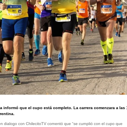
a informó que el cupo está completo. La carrera comenzara a las 
rentina.
en dialogo con ChilecitoTV comentó que “se cumplió con el cupo que