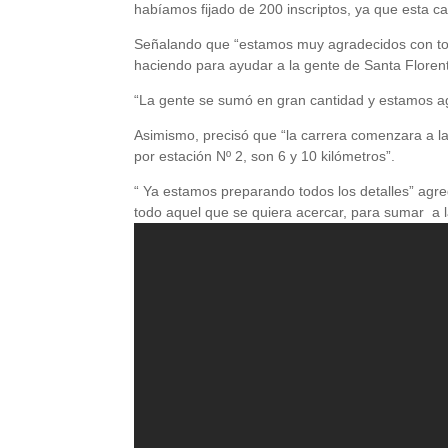
habíamos fijado de 200 inscriptos, ya que esta car
Señalando que “estamos muy agradecidos con tod
haciendo para ayudar a la gente de Santa Florent
“La gente se sumó en gran cantidad y estamos ag
Asimismo, precisó que “la carrera comenzara a la
por estación Nº 2, son 6 y 10 kilómetros”.
“ Ya estamos preparando todos los detalles” agre
todo aquel que se quiera acercar, para sumar a l