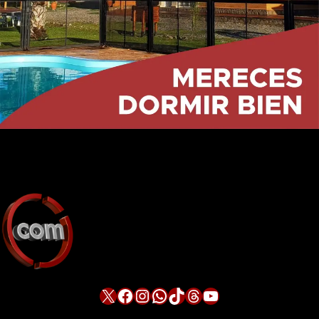
X
Facebook
Instagram
WhatsApp
TikTok
Threads
YouTube