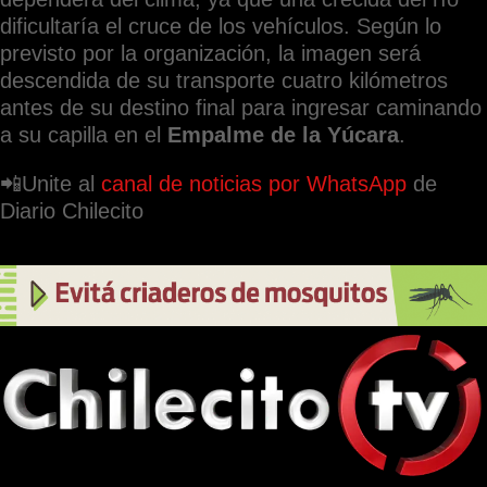
dificultaría el cruce de los vehículos. Según lo
previsto por la organización, la imagen será
descendida de su transporte cuatro kilómetros
antes de su destino final para ingresar caminando
a su capilla en el
Empalme de la Yúcara
.
📲Unite al
canal de noticias por WhatsApp
de
Diario Chilecito