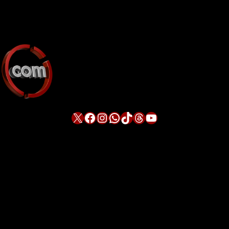
X
Facebook
Instagram
WhatsApp
TikTok
Threads
YouTube