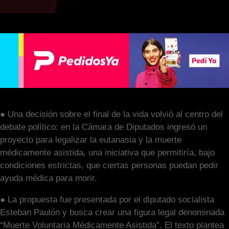
● Una decisión sobre el final de la vida volvió al centro del
debate político: en la Cámara de Diputados ingresó un
proyecto para legalizar la eutanasia y la muerte
médicamente asistida, una iniciativa que permitiría, bajo
condiciones estrictas, que ciertas personas puedan pedir
ayuda médica para morir.
● La propuesta fue presentada por el diputado socialista
Esteban Paulón y busca crear una figura legal denominada
“Muerte Voluntaria Médicamente Asistida”. El texto plantea