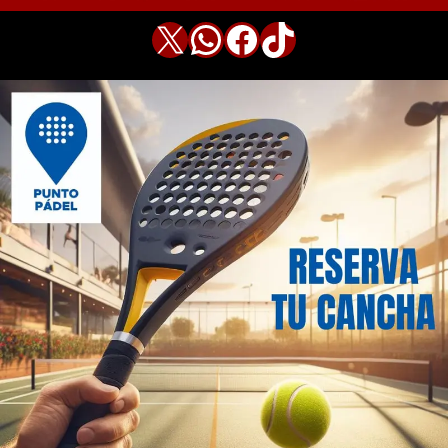
X
WhatsApp
Facebook
TikTok