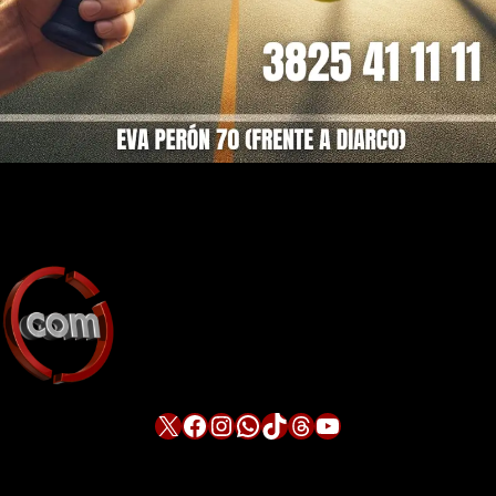
X
Facebook
Instagram
WhatsApp
TikTok
Threads
YouTube