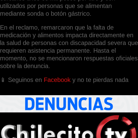
utilizados por personas que se alimentan
mediante sonda o botón gástrico.
En el reclamo, remarcaron que la falta de
medicación y alimentos impacta directamente en
la salud de personas con discapacidad severa que
requieren asistencia permanente. Hasta el
momento, no se mencionaron respuestas oficiales
sobre la denuncia.
📱 Seguinos en
Facebook
y no te pierdas nada