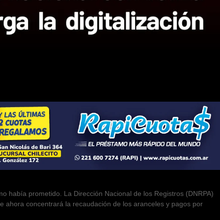
omo había prometido. La Dirección Nacional de los Registros (DNRPA)
 que ahora concentrará la recaudación de los aranceles y pagos por