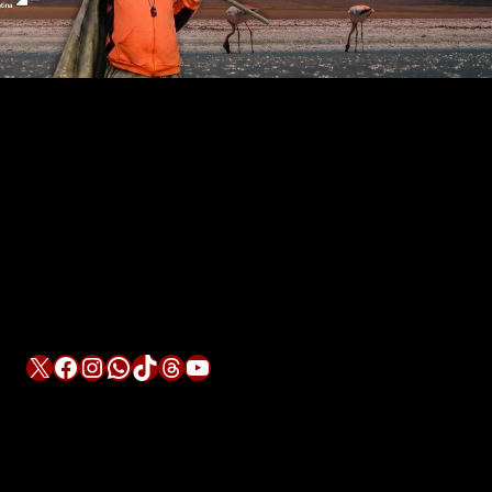
X
Facebook
Instagram
WhatsApp
TikTok
Threads
YouTube