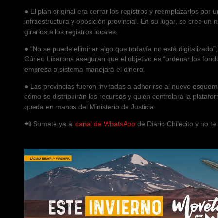
● El plan original era cerrar los registros y reemplazarlos por u
infraestructura y oposición provincial. En su lugar, se creó u
girarlos a los registros locales.
● “No se puede eliminar algo que todavía no está digitalizado”
Cúneo Libarona aseguran que el objetivo es “ordenar los fondo
empresa o sistema manejará el dinero.
● Las provincias fueron invitadas a adherirse al nuevo esquema,
cómo se distribuirán los recursos y quién controlará la platafo
queda en manos del Ministerio de Justicia.
📲 Sumate ya al
canal de WhatsApp
de Diario Chilecito y no t