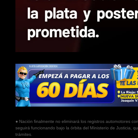
● Nación finalmente no eliminará los registros automotores c
seguirá funcionando bajo la órbita del Ministerio de Justicia,
trámites.