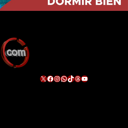
X
Facebook
Instagram
WhatsApp
TikTok
Threads
YouTube