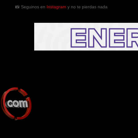
📸 Seguinos en
Instagram
y no te pierdas nada