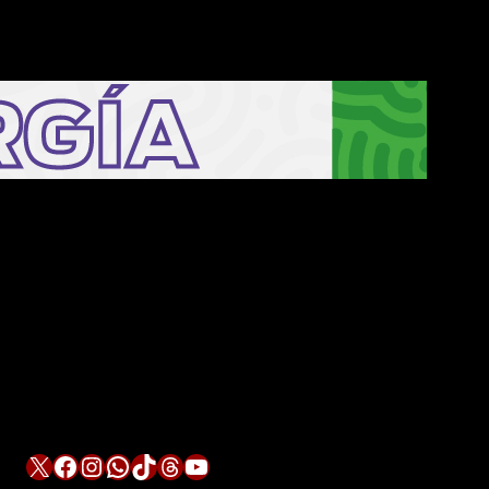
X
Facebook
Instagram
WhatsApp
TikTok
Threads
YouTube