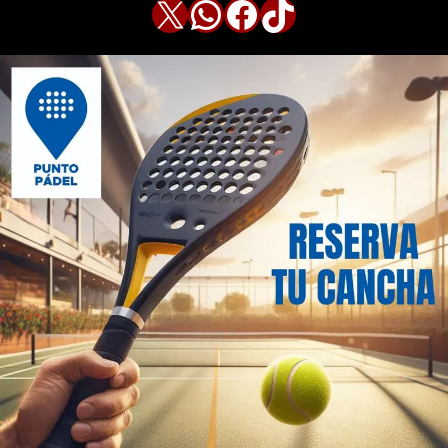
X
WhatsApp
Facebook
TikTok