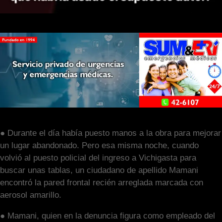
● Durante el día había puesto manos a la obra para mejorar
un lugar abandonado. Pero esa misma noche, cuando
volvió al puesto policial del ingreso a Vichigasta para
buscar unas tablas, un ciudadano de apellido Mamani
encontró la pared frontal recién arreglada marcada con
aerosol amarillo.
● Mamani, quien en la denuncia figura como empleado del