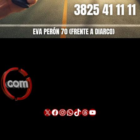
X
Facebook
Instagram
WhatsApp
TikTok
Threads
YouTube