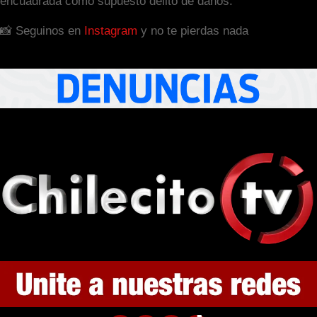
encuadrada como supuesto delito de daños.
📸 Seguinos en
Instagram
y no te pierdas nada