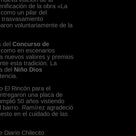
enificación de la obra «La
como un pilar del
l trasvasamiento
paron voluntariamente de la
s del
Concurso de
s como en escenarios
 a nuevos valores y premios
nte esta tradición. La
a del
Niño Dios
tencia.
io El Rincón para el
entregaron una placa de
umplió 50 años vistiendo
l barrio. Ramírez agradeció
uesto en el cuidado de las
 Diario Chilecito