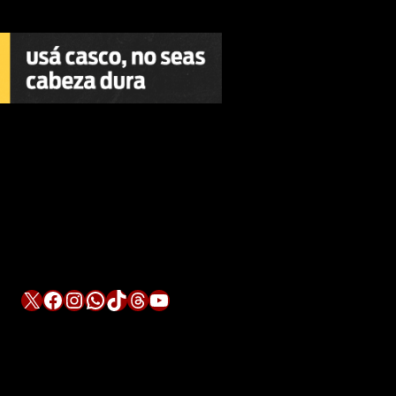
X
Facebook
Instagram
WhatsApp
TikTok
Threads
YouTube