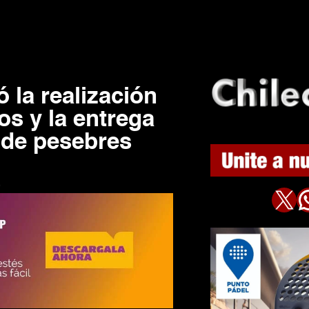
 la realización
os y la entrega
 de pesebres
9
X
WhatsAp