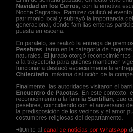
Navidad en los Cerros
, con la emotiva esc
Noche Sagrada». Ramírez calificó el evento 
patrimonio local y subrayó la importancia de
generacional, donde familias enteras partici
puesta en escena.
En paralelo, se realizó la entrega de premio
Pesebres
, tanto en la categoría de hogare
naturales. El jurado otorgó reconocimientos
a la trayectoria para quienes mantienen vige
funcionaria destacó especialmente la entreg
Chileciteño
, máxima distinción de la compe
Finalmente, las autoridades visitaron el barr
Encuentro de Pacotas
. En este contexto, 
reconocimiento a la familia
Santillán
, que c
pesebres, coincidiendo con el aniversario de
la predisposición de los vecinos y el amor p
costumbres religiosas del departamento.
📲Unite al
canal de noticias por WhatsApp
de