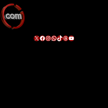
X
Facebook
Instagram
WhatsApp
TikTok
Threads
YouTube