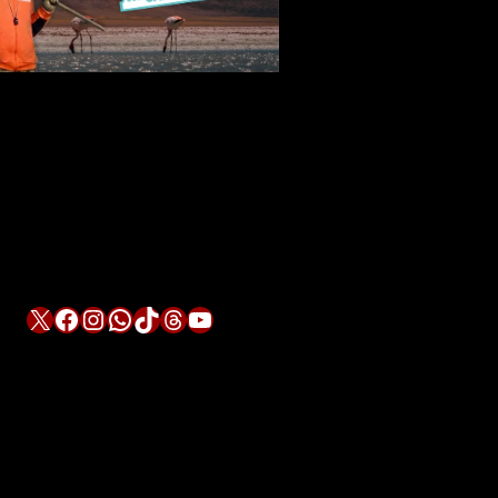
X
Facebook
Instagram
WhatsApp
TikTok
Threads
YouTube