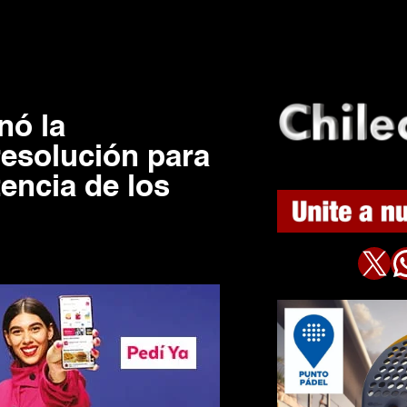
nó la
resolución para
tencia de los
X
WhatsAp