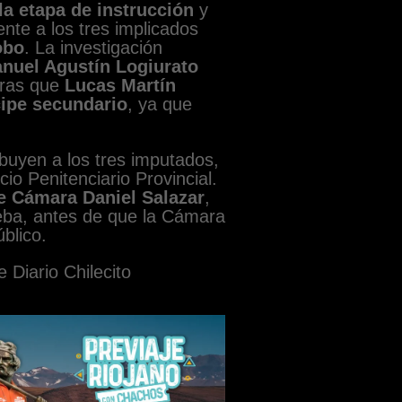
la etapa de instrucción
y
nte a los tres implicados
obo
. La investigación
uel Agustín Logiurato
tras que
Lucas Martín
cipe secundario
, ya que
ibuyen a los tres imputados,
io Penitenciario Provincial.
e Cámara Daniel Salazar
,
ueba, antes de que la Cámara
úblico.
 Diario Chilecito