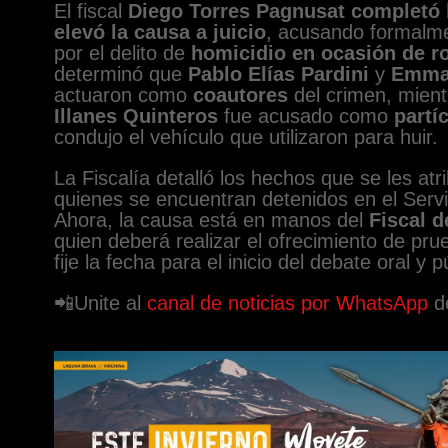
El fiscal
Diego Torres Pagnusat
completó 
elevó la causa a juicio
, acusando formalme
por el delito de
homicidio en ocasión de r
determinó que
Pablo Elías Pardini
y
Emman
actuaron como
coautores
del crimen, mien
Illanes Quinteros
fue acusado como
partí
condujo el vehículo que utilizaron para huir.
La Fiscalía detalló los hechos que se les atr
quienes se encuentran detenidos en el Servic
Ahora, la causa está en manos del
Fiscal d
quien deberá realizar el ofrecimiento de pr
fije la fecha para el inicio del debate oral y p
📲Unite al
canal de noticias por WhatsApp
de