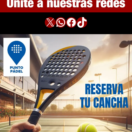
X
WhatsApp
Facebook
TikTok