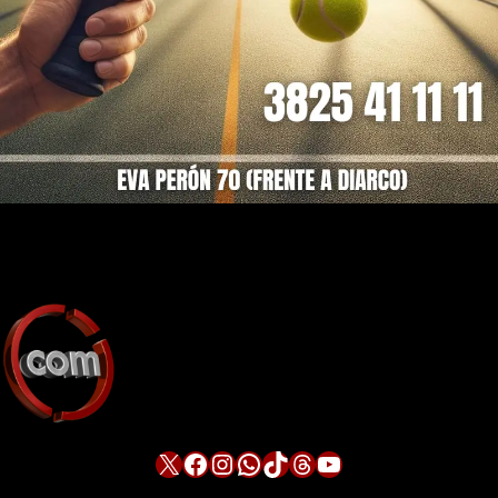
X
Facebook
Instagram
WhatsApp
TikTok
Threads
YouTube