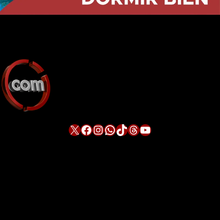
X
Facebook
Instagram
WhatsApp
TikTok
Threads
YouTube