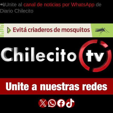
📲Unite al
canal de noticias por WhatsApp
de
Diario Chilecito
X
WhatsApp
Facebook
TikTok