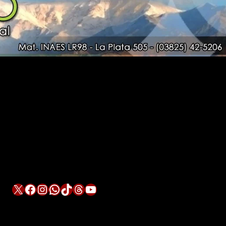
X
Facebook
Instagram
WhatsApp
TikTok
Threads
YouTube