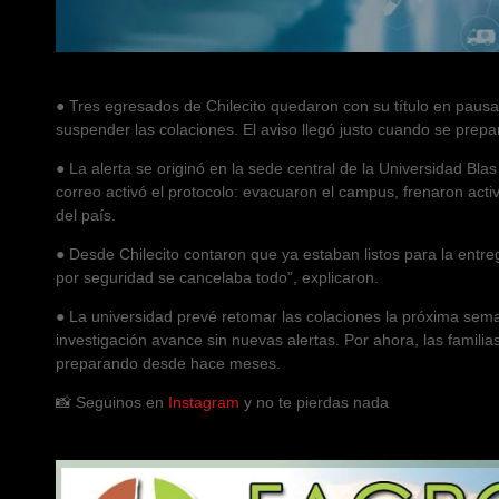
● Tres egresados de Chilecito quedaron con su título en paus
suspender las colaciones. El aviso llegó justo cuando se prep
● La alerta se originó en la sede central de la Universidad B
correo activó el protocolo: evacuaron el campus, frenaron act
del país.
● Desde Chilecito contaron que ya estaban listos para la entr
por seguridad se cancelaba todo”, explicaron.
● La universidad prevé retomar las colaciones la próxima sem
investigación avance sin nuevas alertas. Por ahora, las famil
preparando desde hace meses.
📸 Seguinos en
Instagram
y no te pierdas nada