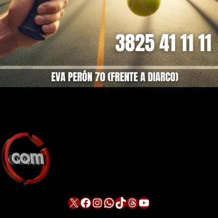
X
Facebook
Instagram
WhatsApp
TikTok
Threads
YouTube