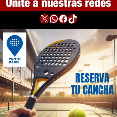
X
WhatsApp
Facebook
TikTok