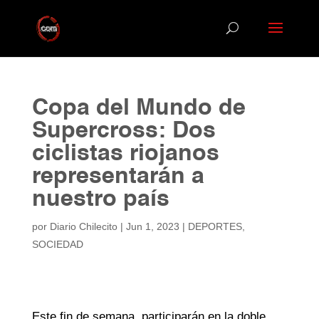
Copa del Mundo de
Supercross: Dos
ciclistas riojanos
representarán a
nuestro país
por
Diario Chilecito
|
Jun 1, 2023
|
DEPORTES
,
SOCIEDAD
Este fin de semana, participarán en la doble