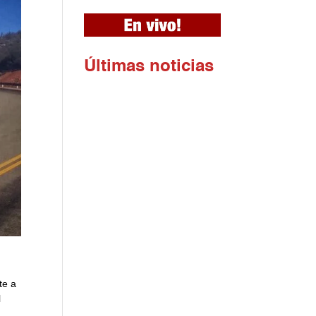
Ú
ltimas noticias
te a
l