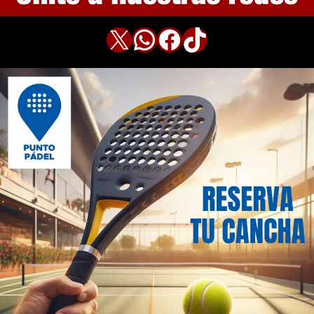
X
WhatsApp
Facebook
TikTok