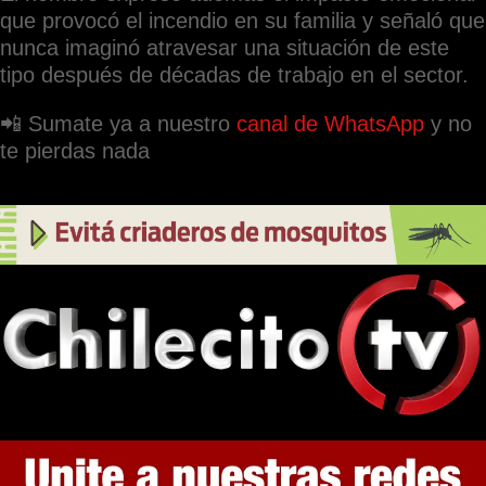
que provocó el incendio en su familia y señaló que
nunca imaginó atravesar una situación de este
tipo después de décadas de trabajo en el sector.
📲 Sumate ya a nuestro
canal de WhatsApp
y no
te pierdas nada