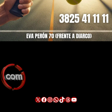
X
Facebook
Instagram
WhatsApp
TikTok
Threads
YouTube