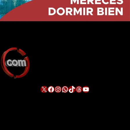
X
Facebook
Instagram
WhatsApp
TikTok
Threads
YouTube