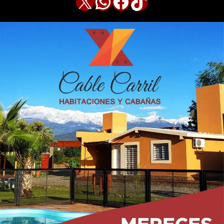
X
WhatsApp
Facebook
TikTok