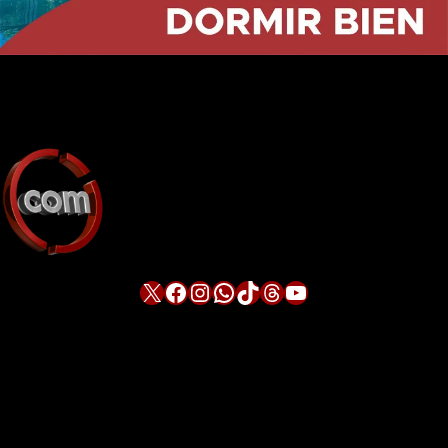
X
Facebook
Instagram
WhatsApp
TikTok
Threads
YouTube