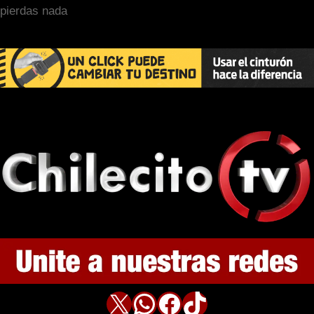
pierdas nada
X
WhatsApp
Facebook
TikTok