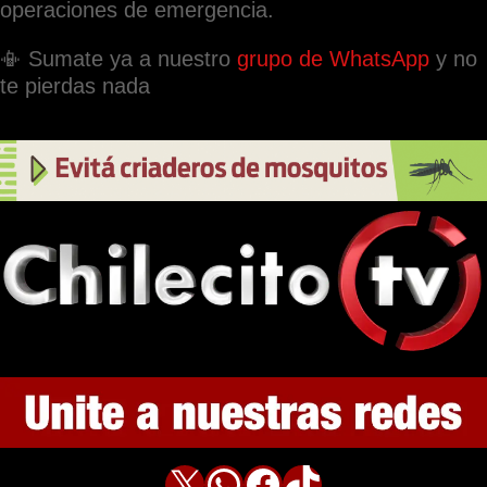
operaciones de emergencia.
📳 Sumate ya a nuestro
grupo de WhatsApp
y no
te pierdas nada
X
WhatsApp
Facebook
TikTok