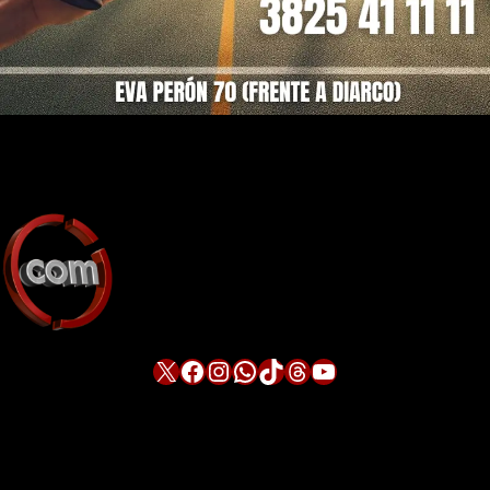
X
Facebook
Instagram
WhatsApp
TikTok
Threads
YouTube