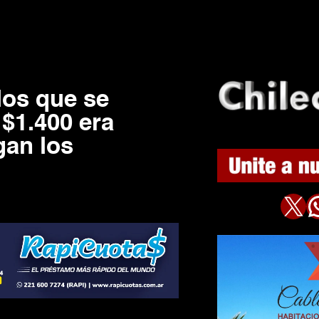
los que se
 $1.400 era
gan los
X
WhatsAp