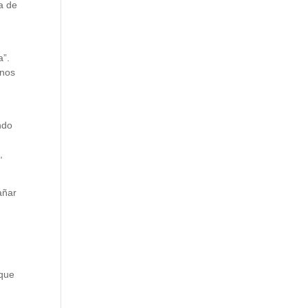
ia de
a”.
 nos
ndo
,
añar
 que