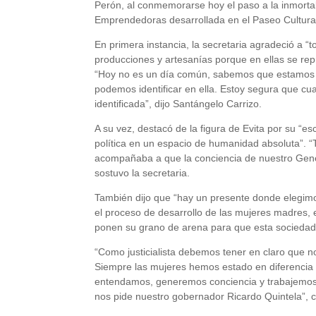
Perón, al conmemorarse hoy el paso a la inmortalid
Emprendedoras desarrollada en el Paseo Cultural
En primera instancia, la secretaria agradeció a
producciones y artesanías porque en ellas se repre
“Hoy no es un día común, sabemos que estamos re
podemos identificar en ella. Estoy segura que cua
identificada”, dijo Santángelo Carrizo.
A su vez, destacó de la figura de Evita por su “
política en un espacio de humanidad absoluta”. “
acompañaba a que la conciencia de nuestro Gener
sostuvo la secretaria.
También dijo que “hay un presente donde elegi
el proceso de desarrollo de las mujeres madres, 
ponen su grano de arena para que esta sociedad
“Como justicialista debemos tener en claro que no
Siempre las mujeres hemos estado en diferencia y 
entendamos, generemos conciencia y trabajemos ju
nos pide nuestro gobernador Ricardo Quintela”, 