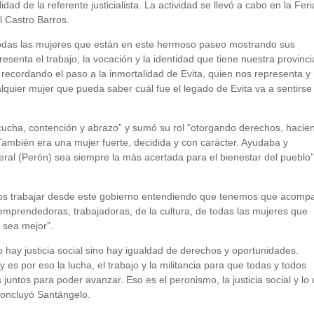
ad de la referente justicialista. La actividad se llevó a cabo en la Fer
 Castro Barros.
 “todas las mujeres que están en este hermoso paseo mostrando sus
senta el trabajo, la vocación y la identidad que tiene nuestra provinci
cordando el paso a la inmortalidad de Evita, quien nos representa y
lquier mujer que pueda saber cuál fue el legado de Evita va a sentirse
escucha, contención y abrazo” y sumó su rol “otorgando derechos, hacie
También era una mujer fuerte, decidida y con carácter. Ayudaba y
al (Perón) sea siempre la más acertada para el bienestar del pueblo”
mos trabajar desde este gobierno entendiendo que tenemos que acomp
emprendedoras, trabajadoras, de la cultura, de todas las mujeres que
 sea mejor”.
 hay justicia social sino hay igualdad de derechos y oportunidades.
es por eso la lucha, el trabajo y la militancia para que todas y todos
ntos para poder avanzar. Eso es el peronismo, la justicia social y lo
concluyó Santángelo.