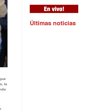
Ú
ltimas noticias
 que
o, la
ando
a