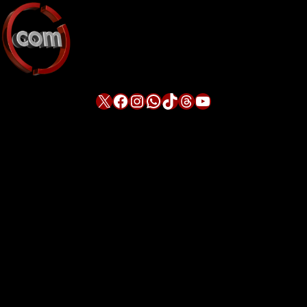
X
Facebook
Instagram
WhatsApp
TikTok
Threads
YouTube