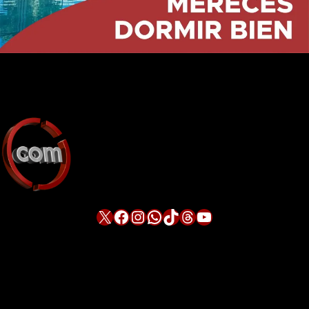
X
Facebook
Instagram
WhatsApp
TikTok
Threads
YouTube