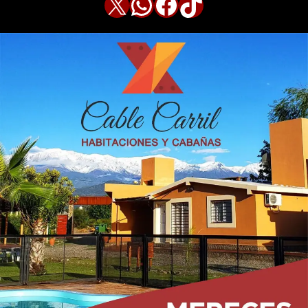
X
WhatsApp
Facebook
TikTok