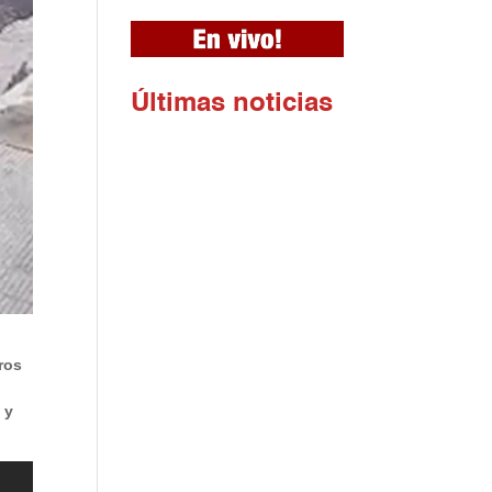
Ú
ltimas noticias
ros
 y