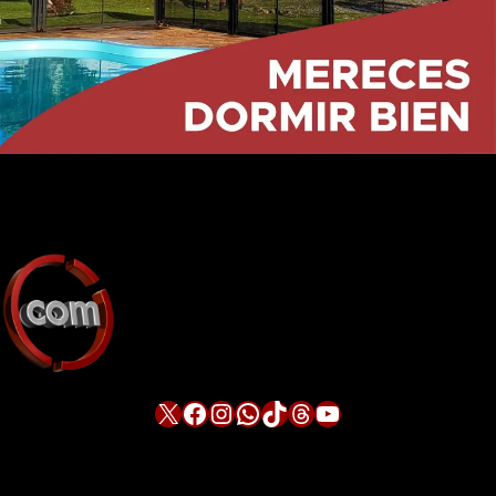
X
Facebook
Instagram
WhatsApp
TikTok
Threads
YouTube