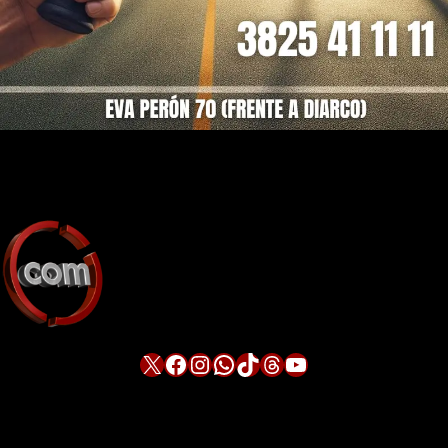
X
Facebook
Instagram
WhatsApp
TikTok
Threads
YouTube