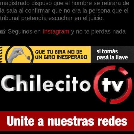
magistrado dispuso que el hombre se retirara de
la sala al confirmar que no era la persona que el
tribunal pretendía escuchar en el juicio.
📸 Seguinos en
Instagram
y no te pierdas nada