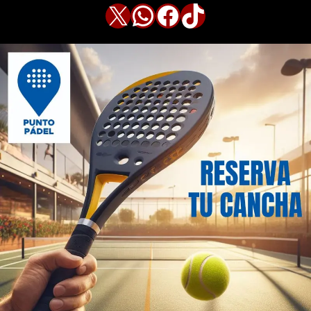
X
WhatsApp
Facebook
TikTok