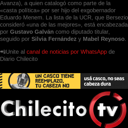
Avanza), a quien catalogó como parte de la
«casta política» por ser hijo del exgobernador
Eduardo Menem. La lista de la UCR, que Bersezio
consideró «una de las mejores», está encabezada
por
Gustavo Galván
como diputado titular,
seguido por
Silvia Fernández
y
Mabel Reynoso
.
📲Unite al
canal de noticias por WhatsApp
de
Diario Chilecito